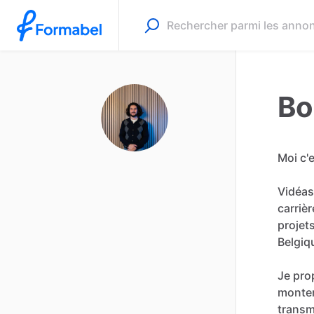
Bo
Moi
c'
Vidéas
carrièr
projet
Belgiq
Je
pro
monte
transm