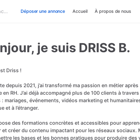
Déposer une annonce
Accueil
À propos de nous
njour, je suis DRISS B.
est
Driss
!
te
depuis
2021,
j’ai
transformé
ma
passion
en
métier
après
e
en
RH.
J’ai
déjà
accompagné
plus
de
100
clients
à
travers
s
:
mariages,
événements,
vidéos
marketing
et
humanitaire
ue
et
à
l’étranger.
pose
des
formations
concrètes
et
accessibles
pour
appren
r
et
créer
du
contenu
impactant
pour
les
réseaux
sociaux.
ettre
les
bases
et
les
bonnes
pratiques
pour
produire
des