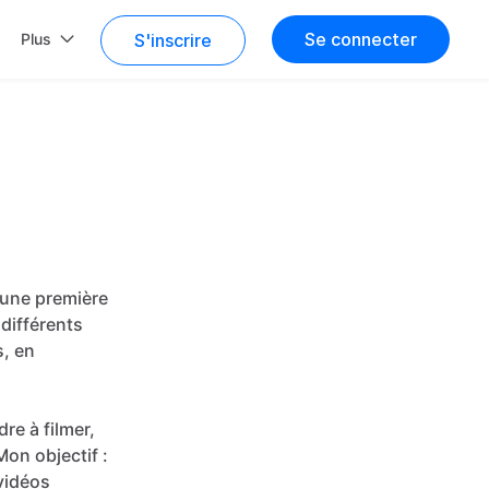
Se connecter
Plus
S'inscrire
une
première
différents
s,
en
dre
à
filmer,
Mon
objectif
:
vidéos