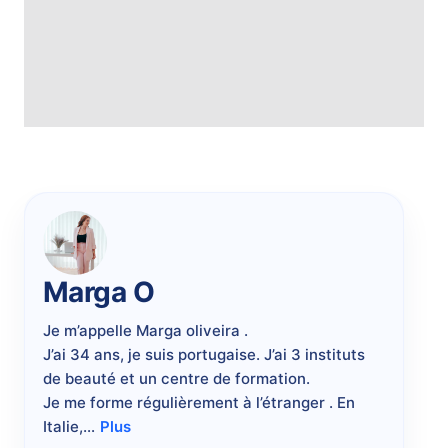
tout
le
matériel
est
fourni
pendant
le
formation,
Toilettes
arrivez
a
l'heure
.
Toutes
les
modalités
vous
seront
envoyé
par
email.
Marga O
Je
m’appelle
Marga
oliveira
.
J’ai
34
ans,
je
suis
portugaise.
J’ai
3
instituts
de
beauté
et
un
centre
de
formation.
Je
me
forme
régulièrement
à
l’étranger
.
En
Italie,…
Plus