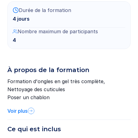
Durée de la formation
4 jours
Nombre maximum de participants
4
À propos de la formation
Formation
d'ongles
en
gel
très
complète,
Nettoyage
des
cuticules
Poser
un
chablon
structure
des
ongles
Voir plus
Pose
de
couleur
French
Ce qui est inclus
Dégradé
couleurs
​/​
babyboomer
Finition