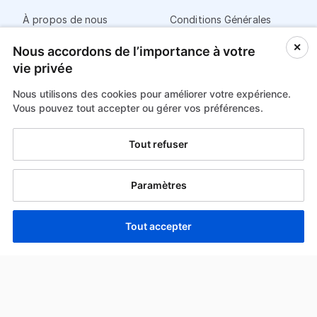
À propos de nous
Conditions Générales
✕
Nous accordons de l’importance à votre
Rechercher des
Politique de
formations
Confidentialité
vie privée
Nous utilisons des cookies pour améliorer votre expérience.
Poster une nouvelle
Mentions Légales
Vous pouvez tout accepter ou gérer vos préférences.
formation
Paiement
✕
Tout refuser
FAQ
Paramètres
€786.50
8 août
15 places restantes
Tout accepter
Réserver
© 2026 Formabel. BE1005.155.867