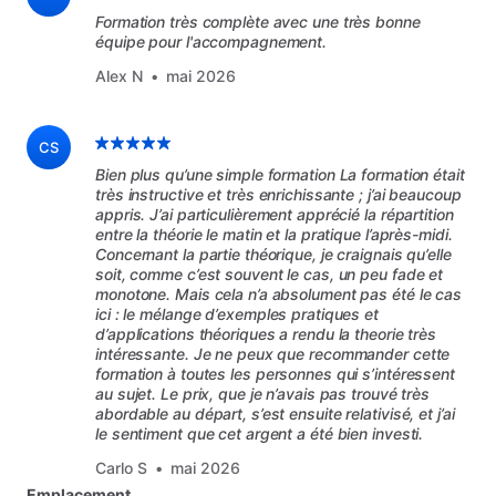
Formation très complète avec une très bonne
Places limitées
spécificités.
Vous
apprendrez
à
préparer
vos
équipe pour l'accompagnement.
supports,
à
doser
et
mélanger
correctement
les
Formation intensive
Alex N
•
mai 2026
produits.
Formation sur plusieurs jours
Jour
2
:
est
orienté
vers
la
mise
en
pratique
avancée
et
la
Pratique et matériel
CS
création.
Vous
travaillerez
les
techniques
Bien plus qu’une simple formation La formation était
très instructive et très enrichissante ; j’ai beaucoup
décoratives,
les
finitions
et
la
gestion
du
séchage
Équipement fourni
appris. J’ai particulièrement apprécié la répartition
pour
obtenir
un
rendu
professionnel.
Vous
entre la théorie le matin et la pratique l’après-midi.
Emplacement et accessibilité
Concernant la partie théorique, je craignais qu’elle
réaliserez
votre
propre
création
de
A
à
Z
avec
un
soit, comme c’est souvent le cas, un peu fade et
accompagnement
personnalisé.
monotone. Mais cela n’a absolument pas été le cas
Parking
ici : le mélange d’exemples pratiques et
d’applications théoriques a rendu la theorie très
À qui s’adresse cette formation
Wi-Fi
intéressante. Je ne peux que recommander cette
formation à toutes les personnes qui s’intéressent
Cette
formation
s’adresse
aussi
bien
aux
débutants
Toilettes
au sujet. Le prix, que je n’avais pas trouvé très
qui
souhaitent
découvrir
la
résine
époxy
qu’aux
abordable au départ, s’est ensuite relativisé, et j’ai
Lieu professionnel
le sentiment que cet argent a été bien investi.
personnes
en
reconversion
professionnelle
cherchant
Affaires et opportunités
à
développer
une
nouvelle
compétence
Carlo S
•
mai 2026
concrète.
Emplacement
Elle
est
également
adaptée
aux