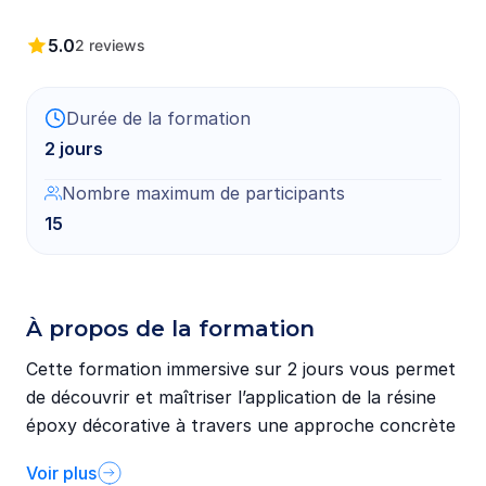
5.0
2
reviews
Durée de la formation
2 jours
Nombre maximum de participants
15
À propos de la formation
Cette
formation
immersive
sur
2
jours
vous
permet
de
découvrir
et
maîtriser
l’application
de
la
résine
époxy
décorative
à
travers
une
approche
concrète
et
pratique.
Vous
apprendrez
à
travailler
différents
Voir plus
types
de
résine,
à
préparer
correctement
vos