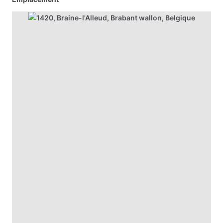
indépendants,
Conseils sur les tarifs
artisans
ou
créateurs.
Informations importantes
La
formation
se
déroule
sur
2
jours
complets,
avec
des
horaires
de
10h
à
17h,
dans
un
cadre
adapté
à
la
pratique.
Tout
le
matériel
nécessaire
est
mis
à
disposition
afin
que
vous
puissiez
vous
concentrer
pleinement
sur
l’apprentissage.
Vous
serez
accompagné
tout
au
long
de
la
formation
et
repartirez
avec
votre
propre
réalisation
ainsi
que
des
conseils
pratiques
pour
continuer
à
progresser.