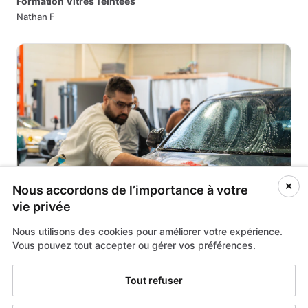
Formation
Vitres
Teintées
Nathan F
✕
Nous accordons de l’importance à votre
vie privée
Nous utilisons des cookies pour améliorer votre expérience.
Vous pouvez tout accepter ou gérer vos préférences.
€295
Formation
au
Detailing
Automobile
Tout refuser
Nathan F